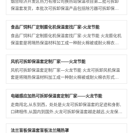
烟台经济开发区热力有限公司换热站保温项目第二批可拆卸
保温套发货，本批次可拆卸保温产品包括除污器可拆卸保温
套，板式换热器可拆卸保温套，阀门可拆卸保温套等。.....
食品厂饲料厂定制膨化机保温套找厂家-火龙节能
食品厂饲料厂定制膨化机保温套找厂家-火龙节能 火龙膨化机
保温套是将隔热保温材料加工成一种耐火棉被或耐火棉衣形
式的新型产品,借助耐火魔术贴或耐火纤维绑带固定,从而达到
可拆卸目的 .....
风机可拆卸保温套定制厂家——火龙节能
风机可拆卸保温套定制厂家—火龙节能 火龙可拆卸风机保温
套是将隔热保温材料加工成一种耐火棉被或耐火棉衣形式的
新型产品,借助耐火魔术贴或耐火纤维绑带固定,从而达到可重
复使用的目的.....
电磁感应加热可拆卸保温套定制厂家——火龙节能
走南闯北,从东到西，处处是火龙可拆卸保温套的足迹和身影,
口碑相传,从国内到国外,火龙可拆卸保温套越走越远,火龙保温
套到底出自哪里呢?电磁感应加热可拆卸保温套定制厂家——
火龙节能 .....
法兰盲板保温套盲板法兰隔热罩