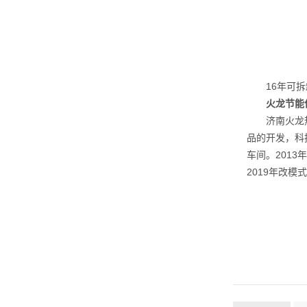
16年可拆卸
火龙节能保
济南火龙热陶
品的开发，科
车间。201
2019年改模