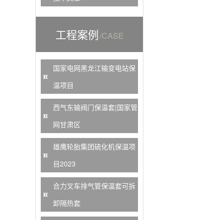
工程案例
/CASE
国家电网黑龙江输变电站保
温项目
西气东输阀门保温套|国家管
网甘肃区
雄鹰轮胎集团硫化机保温项
目2023
合力叉车排气管保温套可拆
卸隔热套