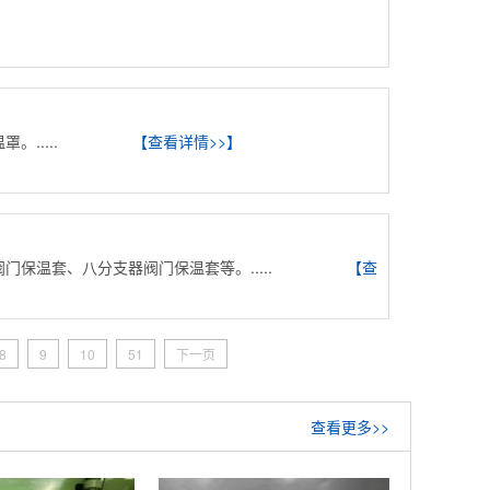
.....
【查看详情>>】
保温套、八分支器阀门保温套等。.....
【查
8
9
10
51
下一页
查看更多>>