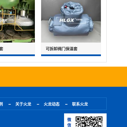
套
可拆卸阀门保温套
例
关于火龙
火龙动态
联系火龙
微
信