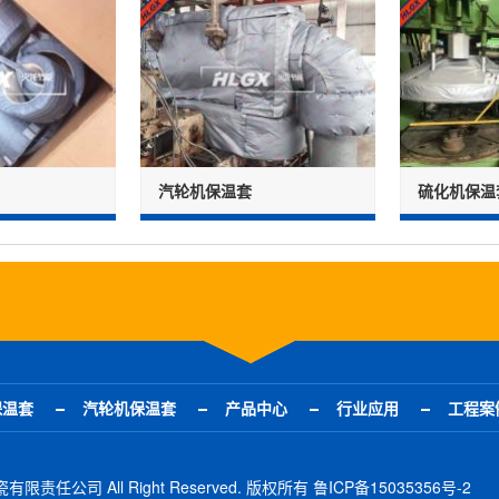
汽轮机保温套
硫化机保温
保温套
汽轮机保温套
产品中心
行业应用
工程案
热陶瓷有限责任公司
All Right Reserved. 版权所有
鲁ICP备15035356号-2