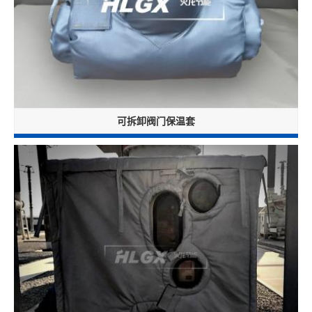
可拆卸阀门保温套