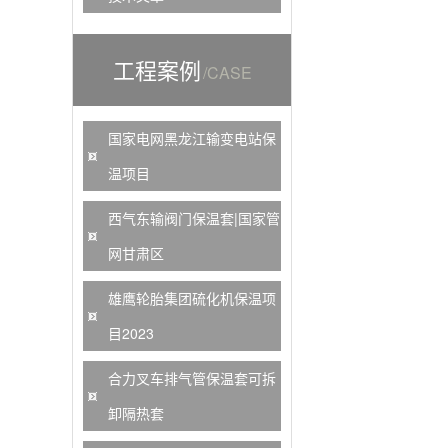
工程案例
/CASE
国家电网黑龙江输变电站保
温项目
西气东输阀门保温套|国家管
网甘肃区
雄鹰轮胎集团硫化机保温项
目2023
合力叉车排气管保温套可拆
卸隔热套