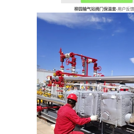
柳园输气站阀门保温套
-用户反