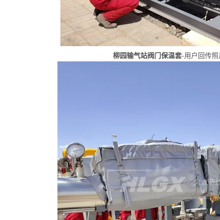
柳园输气站阀门保温套
-用户回传照