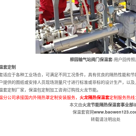
柳园输气站阀门保温套
-用户回传照
套定制
应于各种工业场合，可满足不同工况条件，具有优良的隔热性能和节能
户提供的图纸或安排人员现场测量尺寸进行标准或非标的设计生产，以及
套定制厂家，保温包定制加工咨询订购找火龙节能。
温分公司承接国内外隔热罩定制安装服务，
火龙隔热保温套
定制服务热线：4
本文由
火龙节能隔热保温套事业部
保温套官网
www.baowen123.c
转载请注明出处