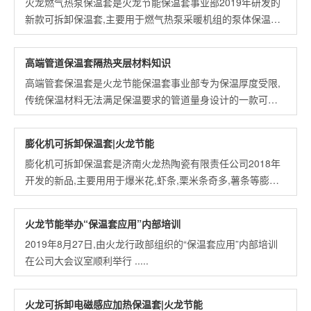
火龙燃气热泵保温套是火龙节能保温套事业部2019年研发的
新款可拆卸保温套,主要用于燃气热泵采暖机组的泵体保温
.....
高端管道保温套隔热夹层材料知识
高端管套保温套是火龙节能保温套事业部专为保温厚度受限,
传统保温材料无法满足保温要求的管道量身设计的一款可拆
卸保温产品,高端管道保温套隔热夹层材料是“纳米复合绝热
毡”HLGX-853 .....
膨化机可拆卸保温套|火龙节能
膨化机可拆卸保温套是济南火龙热陶瓷有限责任公司2018年
开发的新品,主要用用于爆米花,虾条,栗米条奇多,薯条等膨化
食品膨化机和狗粮,猫粮等饲料膨化机的膨化设备保温 .....
火龙节能举办“保温套应用”内部培训
2019年8月27日,由火龙行政部组织的“保温套应用”内部培训
在公司大会议室顺利举行 .....
火龙可拆卸电磁感应加热保温套|火龙节能