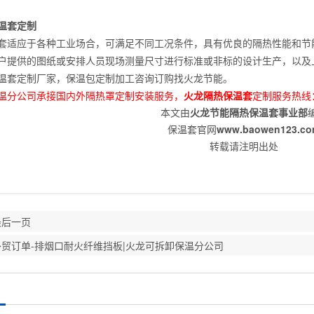
套定制
应于各种工业场合，可满足不同工况条件，具有优良的隔热性能和节能
户提供的图纸或安排人员现场测量尺寸进行标准或非标的设计生产，以及
套定制厂家，保温包定制加工咨询订购找火龙节能。
温分公司承接国内外隔热罩定制安装服务，
火龙隔热保温套
定制服务热线：4
本文由
火龙节能隔热保温套事业部
保温套官网
www.baowen123.c
转载请注明出处
最后一页
外贸订单-排烟口耐火纤维挡板|火龙可拆卸保温分公司