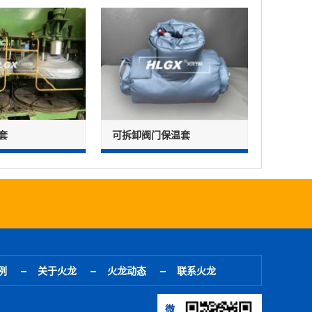
套
可拆卸阀门保温套
例
关于火龙
火龙动态
联系火龙
微