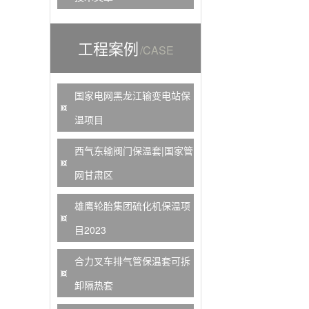
工程案例
/CASE
国家电网黑龙江输变电站保
温项目
西气东输阀门保温套|国家管
网甘肃区
雄鹰轮胎集团硫化机保温项
目2023
合力叉车排气管保温套可拆
卸隔热套