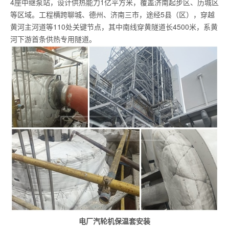
4座中继泵站，设计供热能力1亿平方米，覆盖济南起步区、历城区
等区域。工程横跨聊城、德州、济南三市，途经5县（区），穿越
黄河主河道等110处关键节点，其中南线穿黄隧道长4500米，系黄
河下游首条供热专用隧道。
电厂汽轮机保温套安装