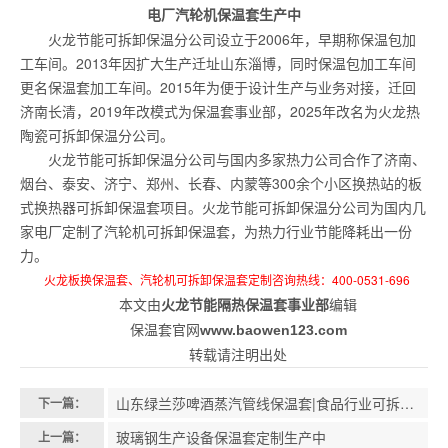
电厂汽轮机保温套生产中
火龙节能可拆卸保温分公司设立于2006年，早期称保温包加
工车间。2013年因扩大生产迁址山东淄博，同时保温包加工车间
更名保温套加工车间。2015年为便于设计生产与业务对接，迁回
济南长清，2019年改模式为保温套事业部，2025年改名为火龙热
陶瓷可拆卸保温分公司。
火龙节能可拆卸保温分公司与国内多家热力公司合作了济南、
烟台、泰安、济宁、郑州、长春、内蒙等300余个小区换热站的板
式换热器可拆卸保温套项目。火龙节能可拆卸保温分公司为国内几
家电厂定制了汽轮机可拆卸保温套，为热力行业节能降耗出一份
力。
火龙板换保温套、汽轮机可拆卸保温套定制咨询热线：400-0531-696
本文由
火龙节能隔热保温套事业部
编辑
保温套官网
www.baowen123.com
转载请注明出处
山东绿兰莎啤酒蒸汽管线保温套|食品行业可拆卸保温应用
下一篇：
玻璃钢生产设备保温套定制生产中
上一篇：