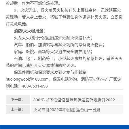
冷却后，作为不可燃垃圾处理。
6、火灾逃生，将火龙灭火毡披在头上裹住身体，迅速逃离火
灾现场；若人身上着火，将毡子包裹住身体迅速扑灭火源，立即拨
打急救电话。
消防/灭火毡用途：
火龙灭火毡用于家庭厨房炉灶起火快速扑灭；
汽车、船舶、加油站等易起火场所的常备防火物资；
家庭、医院、商场等火灾逃生安全防护用品；
石油、化工、制药等工厂小型起火事故的紧急处理，铺盖灭火
毡的时间迅速打开灭火器或消防栓灭火。
保温件图纸和保温要求发到火龙节能邮箱
huolongwool@163.com，保温电话咨询、消防灭火毡生产厂家定
制电话：400-0531-696
300℃以下低温设备隔热保温套外观提升2022一次试验
下一篇：
火龙节能2022年中团建 莲台山一日游
上一篇：