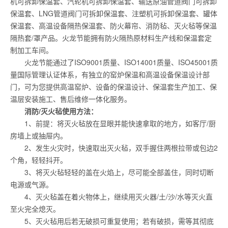
机可拆卸保温套、汽轮机可拆卸保温套、输送原油管道阀门可拆卸
保温套、LNG管道阀门可拆卸保温套、注塑机可拆卸保温套、罐体
保温套、高温设备隔热保温套、防火幕帘、消防毡、灭火毡等保温
隔热套/罩产品。火龙节能拥有防火隔热原材料生产线和保温套定
制加工车间。
火龙节能通过了ISO9001质量、ISO14001质量、ISO45001质
量国际管理认证体系，有独立的窑炉保温和高温设备保温设计部
门，可为您提供高温窑炉、设备的保温设计、保温套生产加工、保
温层安装施工、售后维修一体化服务。
消防/灭火毡使用方法：
1、前提：将灭火毡放在显眼并能快速拿取的地方，如客厅/厨
房墙上或抽屉内。
2、发生火灾时，快速取出灭火毡，双手握住两根拉带或包边2
个角，轻轻抖开。
3、将灭火毡轻轻的盖在火焰上，尽可能全部盖住，同时切断
电源或气源。
4、灭火毡盖在着火物体上，继续用灭火器/土/沙/水等灭火直
至火完全熄灭。
5、灭火毡用后若无破损可重复使用；若有破损，需等其彻底